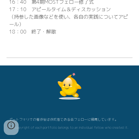
16：40 第4期MOSTフェロー修了式
17：10 アピールタイム＆ディスカッション
（持参した画像などを使い、各自の実践についてアピ
ール）
18：00 終了・解散
ポートフォリオの著作権は作成者である各フェローに帰属しています。
The copyright of each portfolio belongs to an individual fellow who created it.