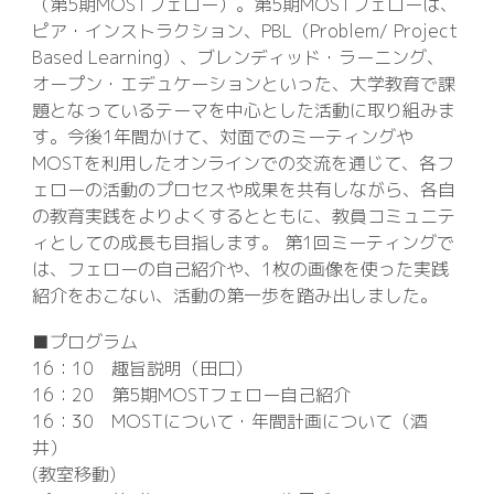
（第5期MOSTフェロー）。第5期MOSTフェローは、
ピア・インストラクション、PBL（Problem/ Project
Based Learning）、ブレンディッド・ラーニング、
オープン・エデュケーションといった、大学教育で課
題となっているテーマを中心とした活動に取り組みま
す。今後1年間かけて、対面でのミーティングや
MOSTを利用したオンラインでの交流を通じて、各フ
ェローの活動のプロセスや成果を共有しながら、各自
の教育実践をよりよくするとともに、教員コミュニテ
ィとしての成長も目指します。 第1回ミーティングで
は、フェローの自己紹介や、1枚の画像を使った実践
紹介をおこない、活動の第一歩を踏み出しました。
■プログラム
16：10 趣旨説明（田口）
16：20 第5期MOSTフェロー自己紹介
16：30 MOSTについて・年間計画について（酒
井）
(教室移動)