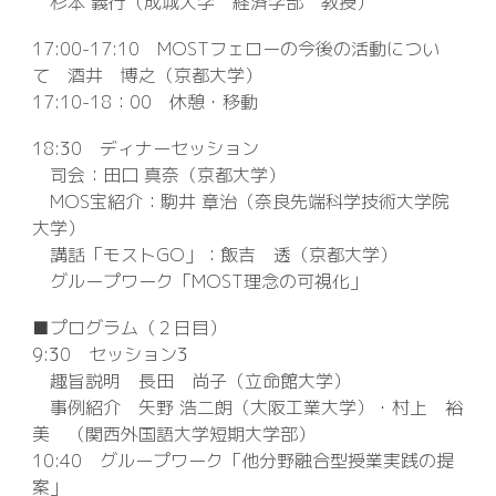
杉本 義行（成城大学 経済学部 教授）
17:00-17:10 MOSTフェローの今後の活動につい
て 酒井 博之（京都大学）
17:10-18：00 休憩・移動
18:30 ディナーセッション
司会：田口 真奈（京都大学）
MOS宝紹介：駒井 章治（奈良先端科学技術大学院
大学）
講話「モストGO」：飯吉 透（京都大学）
グループワーク「MOST理念の可視化」
■プログラム（２日目）
9:30 セッション3
趣旨説明 長田 尚子（立命館大学）
事例紹介 矢野 浩二朗（大阪工業大学）・村上 裕
美 （関西外国語大学短期大学部）
10:40 グループワーク「他分野融合型授業実践の提
案」