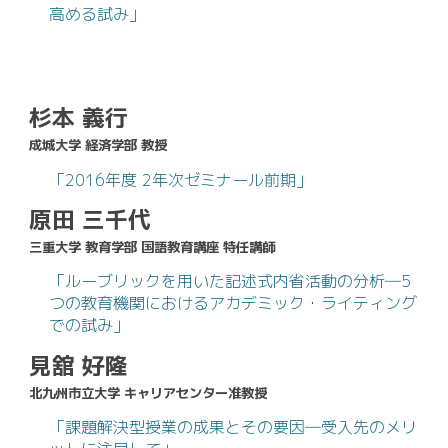
高める試み」
杉本 義行
成城大学 経済学部 教授
「2016年度 2年次ゼミナール前期」
原田 三千代
三重大学 教育学部 国語教育講座 特任講師
「ルーブリックを用いた記述式内省活動の分析―5
つの教育機関におけるアカデミック・ライティング
での試み」
見舘 好隆
北九州市立大学 キャリアセンター准教授
「課題解決型授業の成果とその要因―受入先のメリ