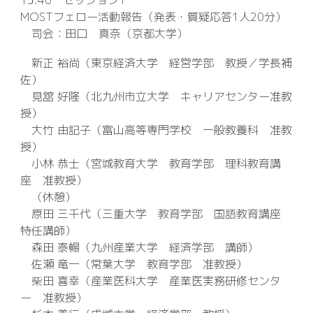
13:40 セッション1
MOSTフェロー活動報告（発表・質疑応答1人20分）
司会：田口 真奈（京都大学）
新正 裕尚（東京経済大学 経営学部 教授／学長補
佐）
見舘 好隆（北九州市立大学 キャリアセンター准教
授）
大竹 由記子（富山高等専門学校 一般教養科 准教
授）
小林 恭士（宮城教育大学 教育学部 理科教育講
座 准教授）
（休憩）
原田 三千代（三重大学 教育学部 国語教育講座
特任講師）
森田 泰暢（九州産業大学 経済学部 講師）
佐瀬 竜一（常葉大学 教育学部 准教授）
柴田 喜幸（産業医科大学 産業医実務研修センタ
ー 准教授）