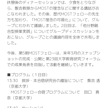
休憩後のディナーセッションでは、夕食をとりなが
ら、飯吉教授からMOSTの理念などに関する講話がお
こなわれました。その後、歴代MOSTフェローの先生
方も加わり、「MOST理念の可視化」について、グル
ープにわかれて議論しました。2日目は、「他分野融
合型授業実践」についてグループディスカッションを
おこない、グループごとの議論内容を全体で共有しま
した。
今後、第5期MOSTフェローは、来年3月のスナップシ
ョットの完成・公開と第23回大学教育研究フォーラム
での成果発表を目指して活動を継続していきます。
■プログラム（１日目）
13:30 挨拶・本合宿研究会の趣旨について 飯吉 透
（京都大学）
MOSTフェロー合宿プログラムについて 田口 真
奈（京都大学）