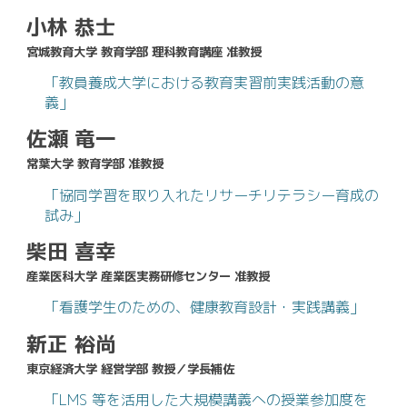
小林 恭士
宮城教育大学 教育学部 理科教育講座 准教授
「教員養成大学における教育実習前実践活動の意
義」
佐瀬 竜一
常葉大学 教育学部 准教授
「協同学習を取り入れたリサーチリテラシー育成の
試み」
柴田 喜幸
産業医科大学 産業医実務研修センター 准教授
「看護学生のための、健康教育設計・実践講義」
新正 裕尚
東京経済大学 経営学部 教授／学長補佐
「LMS 等を活用した大規模講義への授業参加度を