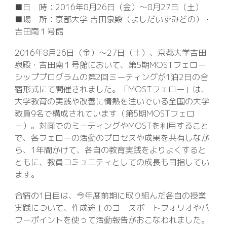
■日 時：2016年8月26日（金）～8月27日（土）
■場 所：京都大学 吉田泉殿（よしだいずみどの）・
吉田南１号館
2016年8月26日（金）～27日（土）、京都大学吉田
泉殿・吉田南１号館において、第5期MOSTフェロー
シッププログラムの第2回ミーティングが1泊2日の合
宿形式にて開催されました。「MOSTフェロー」は、
大学教育の実践や改善に情熱を注いでいる全国の大学
教員9名で構成されています（第5期MOSTフェロ
ー）。対面でのミーティングやMOSTを利用すること
で、各フェローの活動のプロセスや成果を共有しなが
ら、1年間かけて、各自の教育実践をよりよくすると
ともに、教員コミュニティとしての成長も目指してい
ます。
合宿の1日目は、今年度前期に取り組んだ各自の授業
実践について、作成途上のコースポートフォリオやパ
ワーポイントを使って活動報告がおこなわれました。