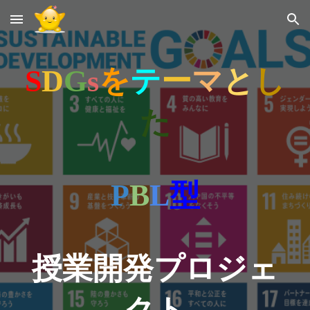
Skip to main content
Skip to navigation
S
D
G
s
を
テ
ー
マ
と
し
た
P
B
L
型
授業開発プロジェ