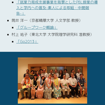
「
就
業力育成支援事業を背景としたPBL授業の導
入と学内への普及-素人による取組・中間報
告
-
」
筒井 洋一（京都精華大学 人文学部 教授）
「
グ
ループワーク概
論
」
村上 祐子（東北大学 大学院理学研究科 准教授）
「
G
o201
3
」