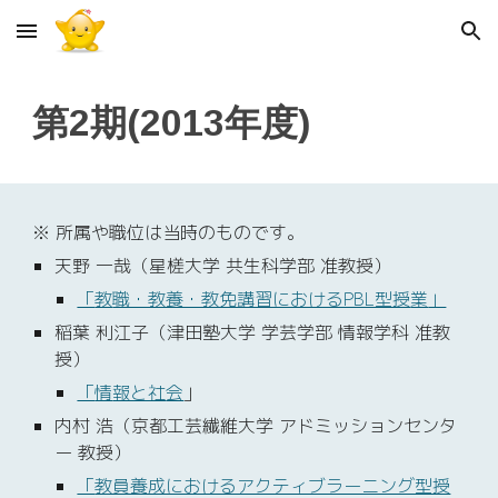
Skip to main content
Skip to navigation
第
2
期(201
3
年度)
※ 所属や職位は当時のものです。
天野 一哉（星槎大学 共生科学部 准教授）
「
教
職・教養・教免講習におけるPBL型授
業
」
稲葉 利江子（津田塾大学 学芸学部 情報学科 准教
授）
「
情
報と社
会
」
内村 浩（京都工芸繊維大学 アドミッションセンタ
ー 教授）
「
教員養成におけるアクティブラーニング型授