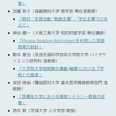
業」
加藤 恭子（高崎商科大学 商学部 専任准教授）
「教材・学習活動:”教員主導”・”学生主導”の2本
立て」
神谷 健一（大阪工業大学 知的財産学部 専任講師）
「Phrase Reading Worksheetを利用した英語
授業の設計
」
駒井 章治（奈良先端科学技術大学院大学 バイオサ
イエンス研究科 准教授）
「
大
学院大学短期集中講義(輪講)における『
学
修
』の推
進
」
坂田 信裕（獨協医科大学 基本医学情報教育部門 准
教授）
「
医
療系大学における情報リテラシー教育の改
善
」
鈴木 敦（茨城大学 人文学部 教授）